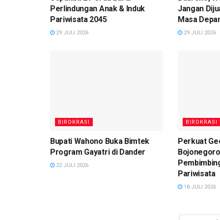
Perlindungan Anak & Induk
Jangan Diju
Pariwisata 2045
Masa Depa
29 JULI 2026
29 JULI 2026
BIROKRASI
BIROKRASI
Bupati Wahono Buka Bimtek
Perkuat Ge
Program Gayatri di Dander
Bojonegoro
Pembimbin
22 JULI 2026
Pariwisata
18 JULI 2026