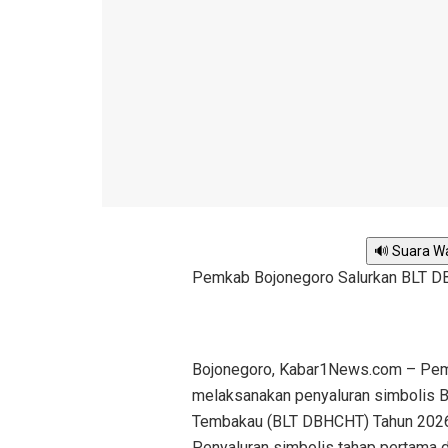
🔊 Suara W
Pemkab Bojonegoro Salurkan BLT D
Bojonegoro, Kabar1News.com – Peme
melaksanakan penyaluran simbolis B
Tembakau (BLT DBHCHT) Tahun 2026 
Penyaluran simbolis tahap pertama di