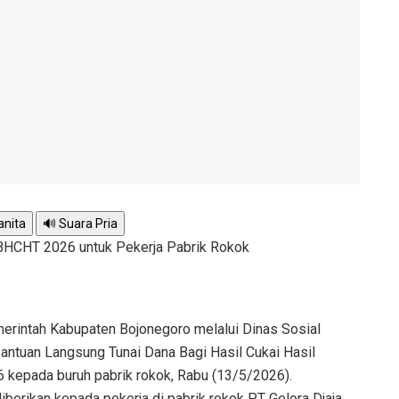
anita
🔊 Suara Pria
BHCHT 2026 untuk Pekerja Pabrik Rokok
rintah Kabupaten Bojonegoro melalui Dinas Sosial
antuan Langsung Tunai Dana Bagi Hasil Cukai Hasil
kepada buruh pabrik rokok, Rabu (13/5/2026).
berikan kepada pekerja di pabrik rokok PT Gelora Djaja