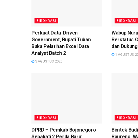
BIROKRASI
BIROKRASI
Perkuat Data-Driven
Wabup Nuru
Government, Bupati Tuban
Berstatus O
Buka Pelatihan Excel Data
dan Dukung
Analyst Batch 2
1 AGUSTUS 2
3 AGUSTUS 2026
BIROKRASI
BIROKRASI
DPRD – Pemkab Bojonegoro
Bimtek Bud
Sepakati 2 Perda Baru:
Baureno, W