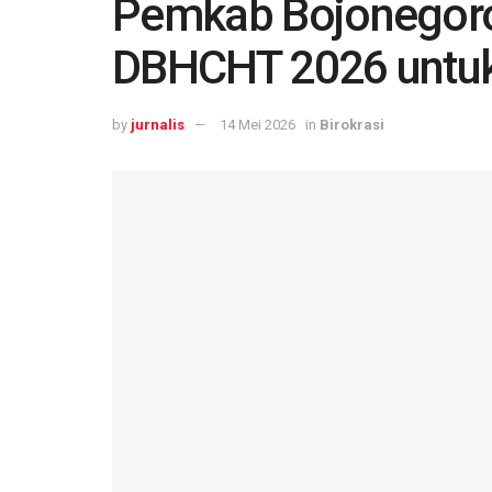
Pemkab Bojonegoro
DBHCHT 2026 untuk
by
jurnalis
14 Mei 2026
in
Birokrasi