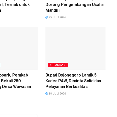
al, Ternak untuk
Dorong Pengembangan Usaha
n
Mandiri
25 JULI 2026
BIROKRASI
opark, Pemkab
Bupati Bojonegoro Lantik 5
 Bekali 250
Kades PAW, Diminta Solid dan
g Desa Wawasan
Pelayanan Berkualitas
18 JULI 2026