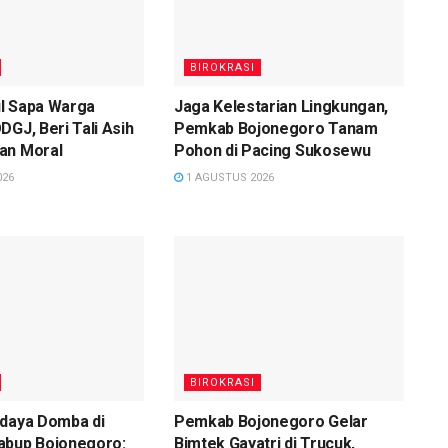
BIROKRASI
l Sapa Warga
Jaga Kelestarian Lingkungan,
DGJ, Beri Tali Asih
Pemkab Bojonegoro Tanam
an Moral
Pohon di Pacing Sukosewu
026
1 AGUSTUS 2026
BIROKRASI
idaya Domba di
Pemkab Bojonegoro Gelar
abup Bojonegoro:
Bimtek Gayatri di Trucuk,