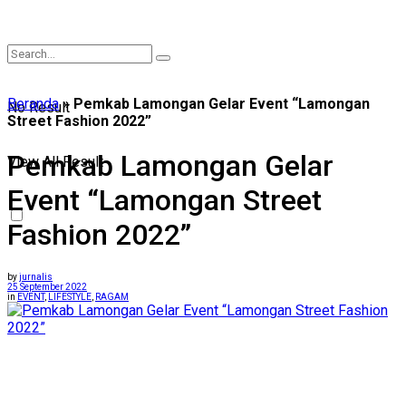
Beranda
»
Pemkab Lamongan Gelar Event “Lamongan
No Result
Street Fashion 2022”
Pemkab Lamongan Gelar
View All Result
Event “Lamongan Street
Fashion 2022”
by
jurnalis
25 September 2022
in
EVENT
,
LIFESTYLE
,
RAGAM