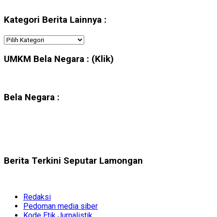
Kategori Berita Lainnya :
Kategori
Berita
Lainnya
UMKM Bela Negara : (Klik)
:
Bela Negara :
Berita Terkini Seputar Lamongan
Redaksi
Pedoman media siber
Kode Etik Jurnalistik