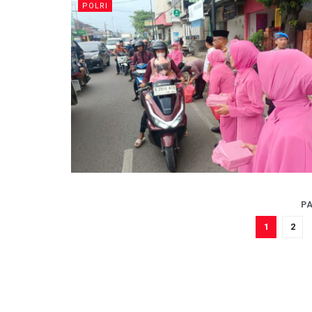
POLRI
PA
1
2