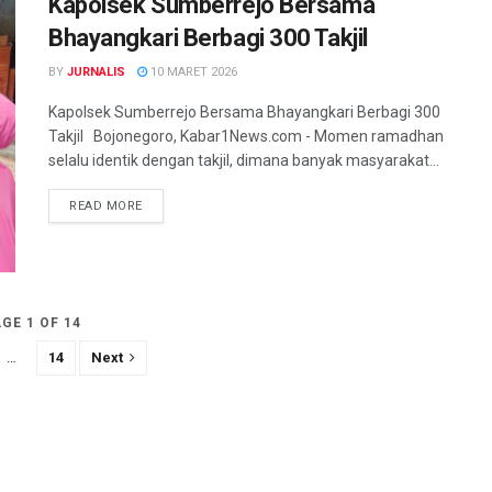
Kapolsek Sumberrejo Bersama
Bhayangkari Berbagi 300 Takjil
BY
JURNALIS
10 MARET 2026
Kapolsek Sumberrejo Bersama Bhayangkari Berbagi 300
Takjil Bojonegoro, Kabar1News.com - Momen ramadhan
selalu identik dengan takjil, dimana banyak masyarakat...
READ MORE
GE 1 OF 14
…
14
Next