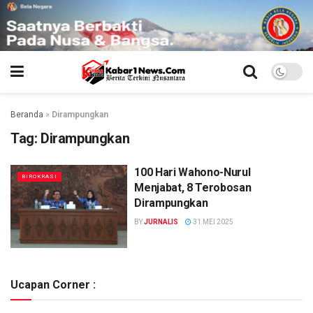
Beranda
»
Dirampungkan
Tag:
Dirampungkan
100 Hari Wahono-Nurul
BIROKRASI
Menjabat, 8 Terobosan
Dirampungkan
BY
JURNALIS
31 MEI 2025
Ucapan Corner :