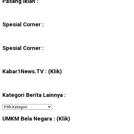
Pasang Iklan :
Spesial Corner :
Spesial Corner :
Kabar1News.TV : (Klik)
Kategori Berita Lainnya :
Kategori
Berita
Lainnya
UMKM Bela Negara : (Klik)
: