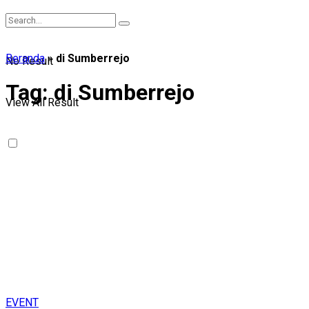
Beranda
»
di Sumberrejo
No Result
Tag:
di Sumberrejo
View All Result
EVENT