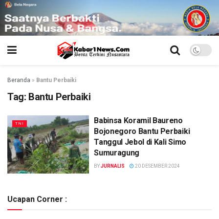
Beranda
»
Bantu Perbaiki
Tag:
Bantu Perbaiki
Babinsa Koramil Baureno
TNI
Bojonegoro Bantu Perbaiki
Tanggul Jebol di Kali Simo
Sumuragung
BY
JURNALIS
20 DESEMBER 2024
Ucapan Corner :