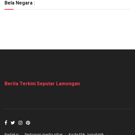
Bela Negara :
Berita Terkini Seputar Lamongan
Redaksi
Pedoman media siber
Kode Etik Jurnalistik