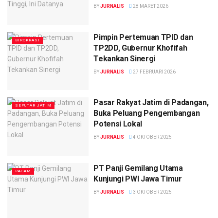
BY
JURNALIS
28 MARET 2026
Pimpin Pertemuan TPID dan
BIROKRASI
TP2DD, Gubernur Khofifah
Tekankan Sinergi
BY
JURNALIS
27 FEBRUARI 2026
Pasar Rakyat Jatim di Padangan,
SEPUTAR JATIM
Buka Peluang Pengembangan
Potensi Lokal
BY
JURNALIS
4 OKTOBER 2025
PT Panji Gemilang Utama
RAGAM
Kunjungi PWI Jawa Timur
BY
JURNALIS
3 OKTOBER 2025