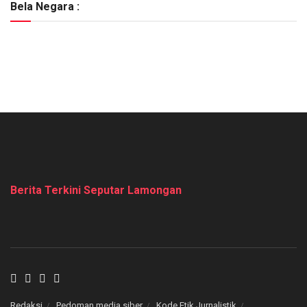
Bela Negara :
Berita Terkini Seputar Lamongan
Redaksi
Pedoman media siber
Kode Etik Jurnalistik