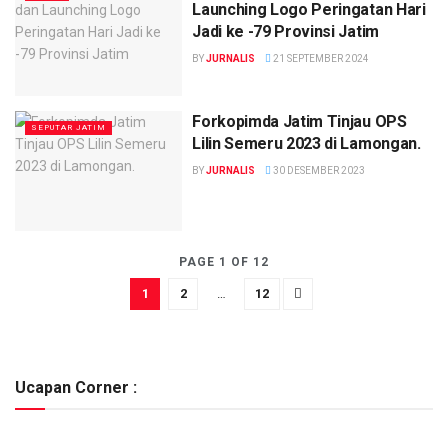
Launching Logo Peringatan Hari
Jadi ke -79 Provinsi Jatim
BY
JURNALIS
21 SEPTEMBER 2024
Forkopimda Jatim Tinjau OPS
SEPUTAR JATIM
Lilin Semeru 2023 di Lamongan.
BY
JURNALIS
30 DESEMBER 2023
PAGE 1 OF 12
1
2
…
12
Ucapan Corner :